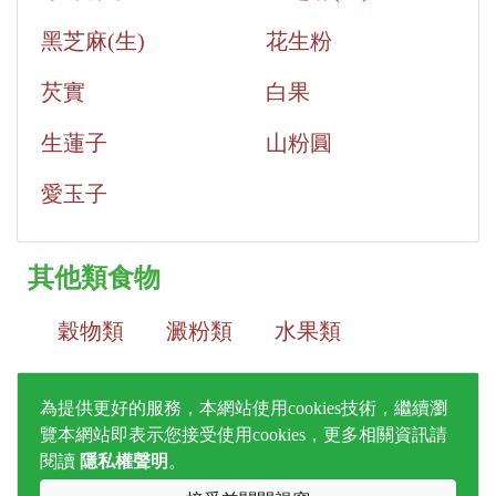
黑芝麻(生)
花生粉
芡實
白果
生蓮子
山粉圓
愛玉子
其他類食物
穀物類
澱粉類
水果類
蔬菜類
藻類
菇類
豆類
為提供更好的服務，本網站使用cookies技術，繼續瀏
覽本網站即表示您接受使用cookies，更多相關資訊請
肉類
魚貝類
蛋類
乳品類
閱讀
隱私權聲明
。