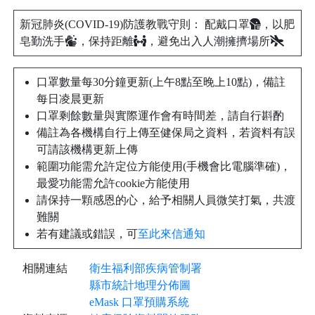
新冠肺炎(COVID-19)防護教戰守則： 配戴口罩
，以肥
皂勤洗手
，保持距離
，避免出入人潮擁擠場所
口罩數量每30分鐘更新(上午8點至晚上10點)，備註
每日凌晨更新
口罩剩餘數量與實際運作會有時間差，請自行斟酌
備註為各機構自行上傳至健保局之資料，若資料有誤
可請該機構更新上傳
範圍功能需允許定位方能使用(手機會比電腦準確)，
最愛功能需允許cookie方能使用
請保持一顆感恩的心，給予相關人員微笑打氣，共渡
難關
若有建議或錯誤，可
至此來信通知
相關連結
衛生福利部疾病管制署
縣市統計地理分佈圖
eMask 口罩預購系統