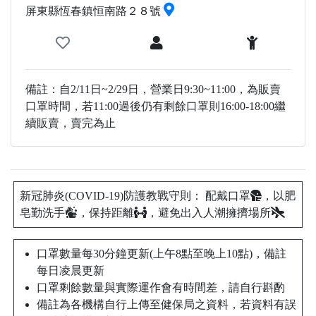
屏東縣恆春鎮恒南路２８號
備註：自2/11日~2/29日，營業日9:30~11:00，為販賣
口罩時間，若11:00過後仍有剩餘口罩則16:00-18:00繼
續販賣，賣完為止
新冠肺炎(COVID-19)防護教戰守則： 配戴口罩
，以肥
皂勤洗手
，保持距離
，避免出入人潮擁擠場所
口罩數量每30分鐘更新(上午8點至晚上10點)，備註
每日凌晨更新
口罩剩餘數量與實際運作會有時間差，請自行斟酌
備註為各機構自行上傳至健保局之資料，若資料有誤