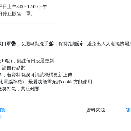
上午8:00~12:00下午
0。假日停止販售口罩。
戴口罩
，以肥皂勤洗手
，保持距離
，避免出入人潮擁擠場
上10點)，備註每日凌晨更新
，請自行斟酌
料，若資料有誤可請該機構更新上傳
電腦準確)，最愛功能需允許cookie方能使用
微笑打氣，共渡難關
制署
資料來源
健
圖
統