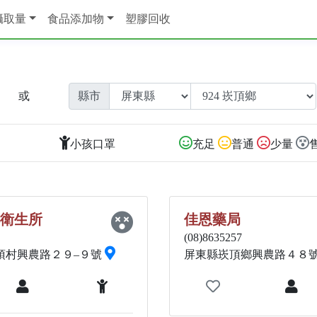
攝取量
食品添加物
塑膠回收
或
縣市
小孩口罩
充足
普通
少量
衛生所
佳恩藥局
(08)8635257
頂村興農路２９–９號
屏東縣崁頂鄉興農路４８