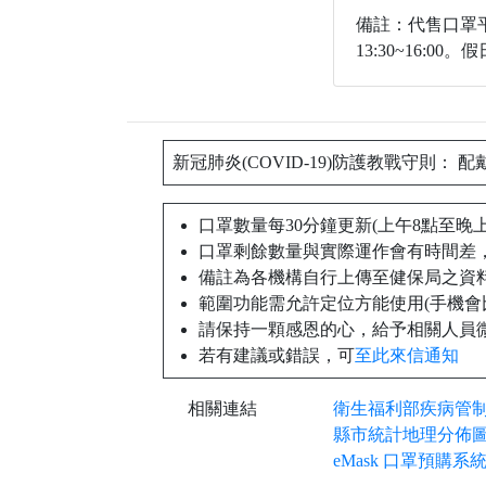
備註：代售口罩平日
13:30~16:0
新冠肺炎(COVID-19)防護教戰守則： 配
口罩數量每30分鐘更新(上午8點至晚
口罩剩餘數量與實際運作會有時間差
備註為各機構自行上傳至健保局之資
範圍功能需允許定位方能使用(手機會比
請保持一顆感恩的心，給予相關人員
若有建議或錯誤，可
至此來信通知
相關連結
衛生福利部疾病管
縣市統計地理分佈
eMask 口罩預購系