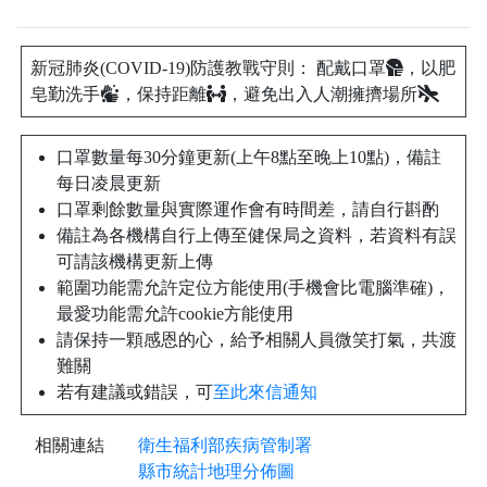
新冠肺炎(COVID-19)防護教戰守則： 配戴口罩
，以肥
皂勤洗手
，保持距離
，避免出入人潮擁擠場所
口罩數量每30分鐘更新(上午8點至晚上10點)，備註
每日凌晨更新
口罩剩餘數量與實際運作會有時間差，請自行斟酌
備註為各機構自行上傳至健保局之資料，若資料有誤
可請該機構更新上傳
範圍功能需允許定位方能使用(手機會比電腦準確)，
最愛功能需允許cookie方能使用
請保持一顆感恩的心，給予相關人員微笑打氣，共渡
難關
若有建議或錯誤，可
至此來信通知
相關連結
衛生福利部疾病管制署
縣市統計地理分佈圖