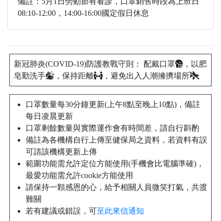
備註：5月1日勞動節有看診，口罩銷售時段為上班日
08:10-12:00，14:00-16:00國定假日休息
新冠肺炎(COVID-19)防護教戰守則： 配戴口罩
，以肥
皂勤洗手
，保持距離
，避免出入人潮擁擠場所
口罩數量每30分鐘更新(上午8點至晚上10點)，備註
每日凌晨更新
口罩剩餘數量與實際運作會有時間差，請自行斟酌
備註為各機構自行上傳至健保局之資料，若資料有誤
可請該機構更新上傳
範圍功能需允許定位方能使用(手機會比電腦準確)，
最愛功能需允許cookie方能使用
請保持一顆感恩的心，給予相關人員微笑打氣，共渡
難關
若有建議或錯誤，可
至此來信通知