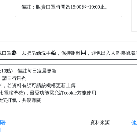
備註：販賣口罩時間為15:00起~19:00止。
戴口罩
，以肥皂勤洗手
，保持距離
，避免出入人潮擁擠場
上10點)，備註每日凌晨更新
，請自行斟酌
料，若資料有誤可請該機構更新上傳
電腦準確)，最愛功能需允許cookie方能使用
微笑打氣，共渡難關
制署
資料來源
健
圖