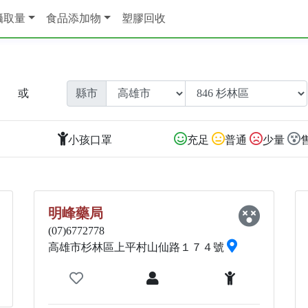
攝取量
食品添加物
塑膠回收
或
縣市
小孩口罩
充足
普通
少量
明峰藥局
(07)6772778
高雄市杉林區上平村山仙路１７４號