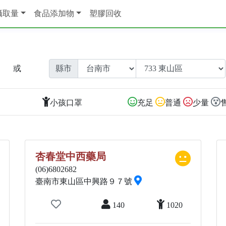
攝取量
食品添加物
塑膠回收
或
縣市
小孩口罩
充足
普通
少量
杏春堂中西藥局
(06)6802682
臺南市東山區中興路９７號
140
1020