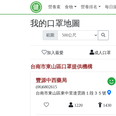
營養素
食物
營養排名
每日
我的口罩地圖
範圍
加入最愛
成人口罩
台南市東山區口罩提供機構
豐源中西藥局
(06)6802615
台南市東山區東中里達雲路１段３５號
1220
1430