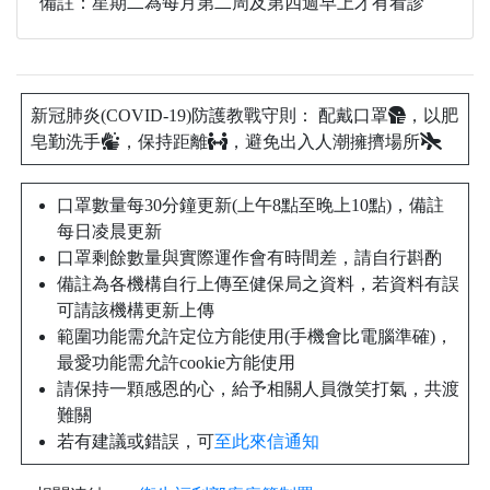
備註：星期二為每月第二周及第四週早上才有看診
新冠肺炎(COVID-19)防護教戰守則： 配戴口罩
，以肥
皂勤洗手
，保持距離
，避免出入人潮擁擠場所
口罩數量每30分鐘更新(上午8點至晚上10點)，備註
每日凌晨更新
口罩剩餘數量與實際運作會有時間差，請自行斟酌
備註為各機構自行上傳至健保局之資料，若資料有誤
可請該機構更新上傳
範圍功能需允許定位方能使用(手機會比電腦準確)，
最愛功能需允許cookie方能使用
請保持一顆感恩的心，給予相關人員微笑打氣，共渡
難關
若有建議或錯誤，可
至此來信通知