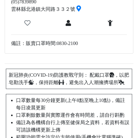
(05)7839890
雲林縣北港鎮大同路３３２號
備註：販賣口罩時間:0830-2100
新冠肺炎(COVID-19)防護教戰守則： 配戴口罩
，以肥
皂勤洗手
，保持距離
，避免出入人潮擁擠場所
口罩數量每30分鐘更新(上午8點至晚上10點)，備註
每日凌晨更新
口罩剩餘數量與實際運作會有時間差，請自行斟酌
備註為各機構自行上傳至健保局之資料，若資料有誤
可請該機構更新上傳
範圍功能需允許定位方能使用(手機會比電腦準確)，