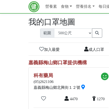
營養素
食物
營養排名
每日
我的口罩地圖
範圍
加入最愛
成人口罩
嘉義縣梅山鄉口罩提供機構
科有藥局
(05)2621106
嘉義縣梅山鄉北興街１２號
4470
1270