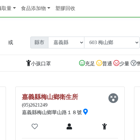
攝取量
食品添加物
塑膠回收
或
縣市
小孩口罩
充足
普通
少量
嘉義縣梅山鄉衛生所
(05)2621249
嘉義縣梅山鄉華山路１８號