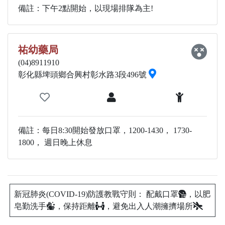
備註：下午2點開始，以現場排隊為主!
祐幼藥局
(04)8911910
彰化縣埤頭鄉合興村彰水路3段496號
備註：每日8:30開始發放口罩，1200-1430， 1730-
1800， 週日晚上休息
新冠肺炎(COVID-19)防護教戰守則： 配戴口罩
，以肥
皂勤洗手
，保持距離
，避免出入人潮擁擠場所