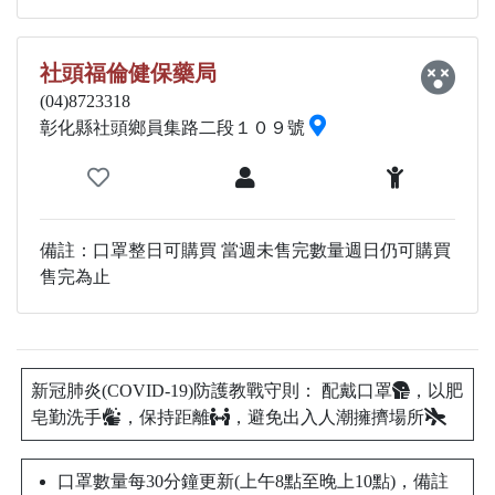
社頭福倫健保藥局
(04)8723318
彰化縣社頭鄉員集路二段１０９號
備註：口罩整日可購買 當週未售完數量週日仍可購買
售完為止
新冠肺炎(COVID-19)防護教戰守則： 配戴口罩
，以肥
皂勤洗手
，保持距離
，避免出入人潮擁擠場所
口罩數量每30分鐘更新(上午8點至晚上10點)，備註