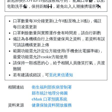
新冠肺炎(COVID-19)防護教戰守則： 配戴口罩
，以肥
皂勤洗手
，保持距離
，避免出入人潮擁擠場所
口罩數量每30分鐘更新(上午8點至晚上10點)，備註
每日凌晨更新
口罩剩餘數量與實際運作會有時間差，請自行斟酌
備註為各機構自行上傳至健保局之資料，若資料有誤
可請該機構更新上傳
範圍功能需允許定位方能使用(手機會比電腦準確)，
最愛功能需允許cookie方能使用
請保持一顆感恩的心，給予相關人員微笑打氣，共渡
難關
若有建議或錯誤，可
至此來信通知
相關連結
衛生福利部疾病管制署
縣市統計地理分佈圖
eMask 口罩預購系統
資料來源
健康保險資料開放服務