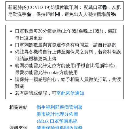
新冠肺炎(COVID-19)防護教戰守則： 配戴口罩
，以肥
皂勤洗手
，保持距離
，避免出入人潮擁擠場所
口罩數量每30分鐘更新(上午8點至晚上10點)，備註
每日凌晨更新
口罩剩餘數量與實際運作會有時間差，請自行斟酌
備註為各機構自行上傳至健保局之資料，若資料有誤
可請該機構更新上傳
範圍功能需允許定位方能使用(手機會比電腦準確)，
最愛功能需允許cookie方能使用
請保持一顆感恩的心，給予相關人員微笑打氣，共渡
難關
若有建議或錯誤，可
至此來信通知
相關連結
衛生福利部疾病管制署
縣市統計地理分佈圖
eMask 口罩預購系統
資料來源
健康保險資料開放服務