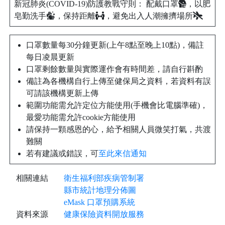
新冠肺炎(COVID-19)防護教戰守則： 配戴口罩
，以肥
皂勤洗手
，保持距離
，避免出入人潮擁擠場所
口罩數量每30分鐘更新(上午8點至晚上10點)，備註
每日凌晨更新
口罩剩餘數量與實際運作會有時間差，請自行斟酌
備註為各機構自行上傳至健保局之資料，若資料有誤
可請該機構更新上傳
範圍功能需允許定位方能使用(手機會比電腦準確)，
最愛功能需允許cookie方能使用
請保持一顆感恩的心，給予相關人員微笑打氣，共渡
難關
若有建議或錯誤，可
至此來信通知
相關連結
衛生福利部疾病管制署
縣市統計地理分佈圖
eMask 口罩預購系統
資料來源
健康保險資料開放服務