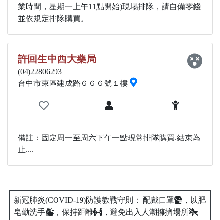
業時間，星期一上午11點開始)現場排隊，請自備零錢
並依規定排隊購買。
許回生中西大藥局
(04)22806293
台中市東區建成路６６６號１樓
備註：固定周一至周六下午一點現常排隊購買.結束為
止....
新冠肺炎(COVID-19)防護教戰守則： 配戴口罩
，以肥
皂勤洗手
，保持距離
，避免出入人潮擁擠場所