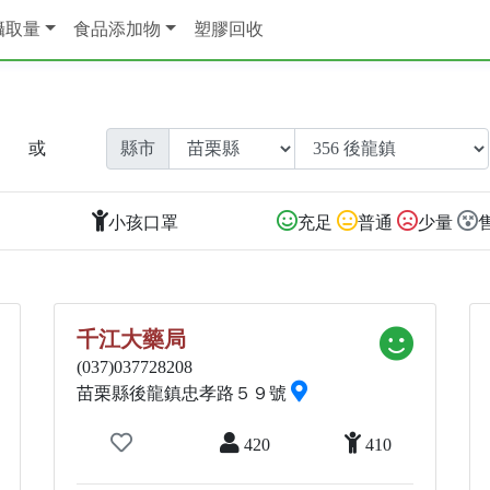
攝取量
食品添加物
塑膠回收
或
縣市
小孩口罩
充足
普通
少量
千江大藥局
(037)037728208
苗栗縣後龍鎮忠孝路５９號
420
410