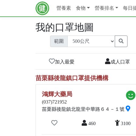
營養素
食物
營養排名
每日
我的口罩地圖
範圍
加入最愛
成人口罩
苗栗縣後龍鎮口罩提供機構
鴻輝大藥局
(037)721952
苗栗縣後龍鎮北龍里中華路６４－１號
460
3100