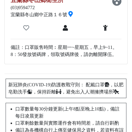
宜蘭縣冬山鄉衛生所
(03)9594772
宜蘭縣冬山鄉中正路１６號
備註：口罩販售時間︰星期一~星期五，早上9~11。
8：50發放號碼牌，領取號碼牌後，請勿離開隊伍。
新冠肺炎(COVID-19)防護教戰守則： 配戴口罩
，以肥
皂勤洗手
，保持距離
，避免出入人潮擁擠場所
口罩數量每30分鐘更新(上午8點至晚上10點)，備註
每日凌晨更新
口罩剩餘數量與實際運作會有時間差，請自行斟酌
備註為各機構自行上傳至健保局之資料，若資料有誤