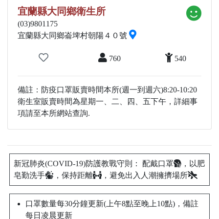
宜蘭縣大同鄉衛生所
(03)9801175
宜蘭縣大同鄉崙埤村朝陽４０號
760
540
備註：防疫口罩販賣時間本所(週一到週六)8:20-10:20
衛生室販賣時間為星期一、二、四、五下午，詳細事
項請至本所網站查詢.
新冠肺炎(COVID-19)防護教戰守則： 配戴口罩
，以肥
皂勤洗手
，保持距離
，避免出入人潮擁擠場所
口罩數量每30分鐘更新(上午8點至晚上10點)，備註
每日凌晨更新