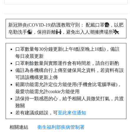
新冠肺炎(COVID-19)防護教戰守則： 配戴口罩
，以肥
皂勤洗手
，保持距離
，避免出入人潮擁擠場所
口罩數量每30分鐘更新(上午8點至晚上10點)，備註
每日凌晨更新
口罩剩餘數量與實際運作會有時間差，請自行斟酌
備註為各機構自行上傳至健保局之資料，若資料有誤
可請該機構更新上傳
範圍功能需允許定位方能使用(手機會比電腦準確)，
最愛功能需允許cookie方能使用
請保持一顆感恩的心，給予相關人員微笑打氣，共渡
難關
若有建議或錯誤，可
至此來信通知
相關連結
衛生福利部疾病管制署