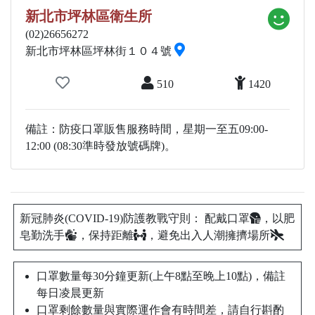
新北市坪林區衛生所
(02)26656272
新北市坪林區坪林街１０４號
510
1420
備註：防疫口罩販售服務時間，星期一至五09:00-
12:00 (08:30準時發放號碼牌)。
新冠肺炎(COVID-19)防護教戰守則： 配戴口罩
，以肥
皂勤洗手
，保持距離
，避免出入人潮擁擠場所
口罩數量每30分鐘更新(上午8點至晚上10點)，備註
每日凌晨更新
口罩剩餘數量與實際運作會有時間差，請自行斟酌