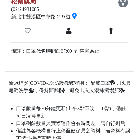
松南藥局
(02)24931085
新北市雙溪區中華路２９號
備註：口罩代售時間自07:00 至 售完為止
新冠肺炎(COVID-19)防護教戰守則： 配戴口罩
，以肥
皂勤洗手
，保持距離
，避免出入人潮擁擠場所
口罩數量每30分鐘更新(上午8點至晚上10點)，備註
每日凌晨更新
口罩剩餘數量與實際運作會有時間差，請自行斟酌
備註為各機構自行上傳至健保局之資料，若資料有誤
可請該機構更新上傳