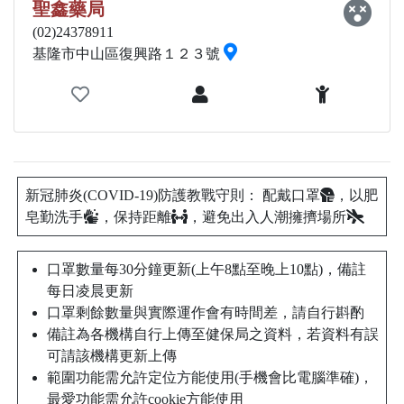
聖鑫藥局
(02)24378911
基隆市中山區復興路１２３號
新冠肺炎(COVID-19)防護教戰守則： 配戴口罩
，以肥
皂勤洗手
，保持距離
，避免出入人潮擁擠場所
口罩數量每30分鐘更新(上午8點至晚上10點)，備註
每日凌晨更新
口罩剩餘數量與實際運作會有時間差，請自行斟酌
備註為各機構自行上傳至健保局之資料，若資料有誤
可請該機構更新上傳
範圍功能需允許定位方能使用(手機會比電腦準確)，
最愛功能需允許cookie方能使用