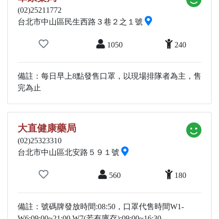
(02)25211772
台北市中山區民生西路３巷２之１號
1050
240
備註：每日早上8點發售口罩，以現場排隊者為主，售
完為止
大直健康藥局
(02)25323310
台北市中山區北安路５９１號
560
180
備註：號碼牌發放時間:08:50，口罩代售時間W1-
W6:09:00~21:00.W7(若有庫存):09:00~16:30