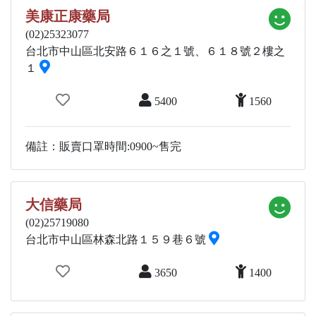
美康正康藥局
(02)25323077
台北市中山區北安路６１６之１號、６１８號２樓之
１
5400
1560
備註：販賣口罩時間:0900~售完
大信藥局
(02)25719080
台北市中山區林森北路１５９巷６號
3650
1400